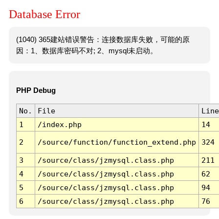
Database Error
(1040) 365建站错误警告：连接数据库失败，可能的原
因：1、数据库密码不对; 2、mysql未启动。
PHP Debug
No.
File
Line
1
/index.php
14
2
/source/function/function_extend.php
324
3
/source/class/jzmysql.class.php
211
4
/source/class/jzmysql.class.php
62
5
/source/class/jzmysql.class.php
94
6
/source/class/jzmysql.class.php
76