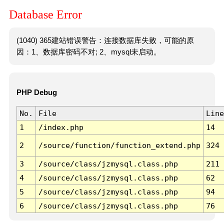
Database Error
(1040) 365建站错误警告：连接数据库失败，可能的原
因：1、数据库密码不对; 2、mysql未启动。
PHP Debug
No.
File
Line
1
/index.php
14
2
/source/function/function_extend.php
324
3
/source/class/jzmysql.class.php
211
4
/source/class/jzmysql.class.php
62
5
/source/class/jzmysql.class.php
94
6
/source/class/jzmysql.class.php
76