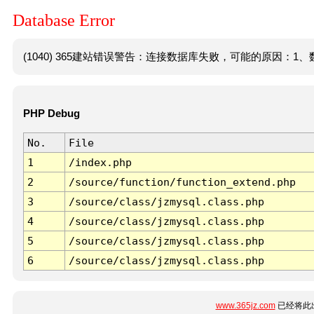
Database Error
(1040) 365建站错误警告：连接数据库失败，可能的原因：1、数
PHP Debug
No.
File
1
/index.php
2
/source/function/function_extend.php
3
/source/class/jzmysql.class.php
4
/source/class/jzmysql.class.php
5
/source/class/jzmysql.class.php
6
/source/class/jzmysql.class.php
www.365jz.com
已经将此