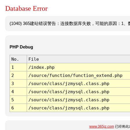
Database Error
(1040) 365建站错误警告：连接数据库失败，可能的原因：1、数
PHP Debug
No.
File
1
/index.php
2
/source/function/function_extend.php
3
/source/class/jzmysql.class.php
4
/source/class/jzmysql.class.php
5
/source/class/jzmysql.class.php
6
/source/class/jzmysql.class.php
www.365jz.com
已经将此