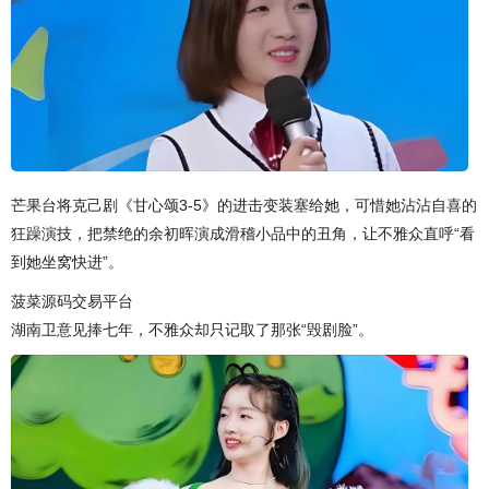
芒果台将克己剧《甘心颂3-5》的进击变装塞给她，可惜她沾沾自喜的
狂躁演技，把禁绝的余初晖演成滑稽小品中的丑角，让不雅众直呼“看
到她坐窝快进”。
菠菜源码交易平台
湖南卫意见捧七年，不雅众却只记取了那张“毁剧脸”。