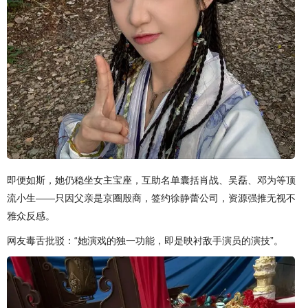
即便如斯，她仍稳坐女主宝座，互助名单囊括肖战、吴磊、邓为等顶
流小生——只因父亲是京圈殷商，签约徐静蕾公司，资源强推无视不
雅众反感。
网友毒舌批驳：“她演戏的独一功能，即是映衬敌手演员的演技”。