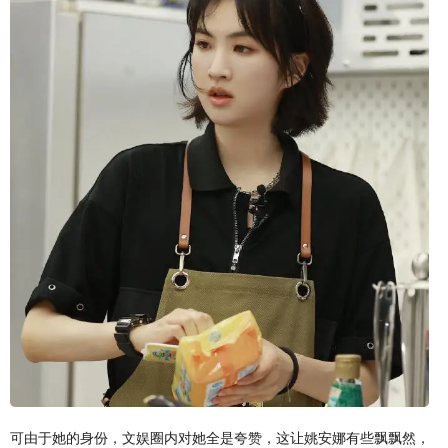
可由于她的身份，文娱圈内对她全是夸赞，这让姚安娜有些飘飘然，