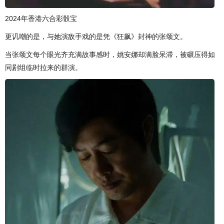
2024年香港六合彩骰宝
更讥嘲的是，与她演敌手戏的是凭《狂飙》封神的张颂文。
当张颂文每个眼光齐充满故事感时，姚安娜却满脸呆滞，被碾压得如
同剧组临时拉来的群演。