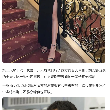
第二天拿下汽车代言，八天后就刊行了我方的首支单曲，姚安娜出谈
的十天，比一些小艺东谈主在文娱圈苦苦顽抗一辈子齐要精彩。
一驱动，姚安娜照旧对我方的演技很有心中稀有的，宽心在生涯综艺
中当综艺咖，不雅众缘倒也可以。