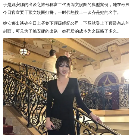
于是姚安娜的出谈之旅号称富二代勇闯文娱圈的典型案例，她在寿辰
今日官宣要干预文娱圈打拼，一时代热搜上一谈齐是她的名字。
姚安娜出谈确今日上昼签下顶级经纪公司，下昼就登上了顶级杂志的
封面，可见为了姚安娜的出谈，她死后的成本为之谋略了多久。