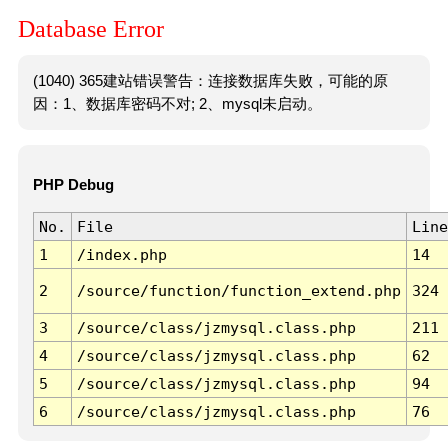
Database Error
(1040) 365建站错误警告：连接数据库失败，可能的原
因：1、数据库密码不对; 2、mysql未启动。
PHP Debug
No.
File
Line
1
/index.php
14
2
/source/function/function_extend.php
324
3
/source/class/jzmysql.class.php
211
4
/source/class/jzmysql.class.php
62
5
/source/class/jzmysql.class.php
94
6
/source/class/jzmysql.class.php
76