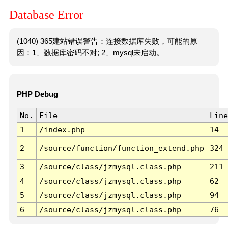
Database Error
(1040) 365建站错误警告：连接数据库失败，可能的原
因：1、数据库密码不对; 2、mysql未启动。
PHP Debug
No.
File
Line
1
/index.php
14
2
/source/function/function_extend.php
324
3
/source/class/jzmysql.class.php
211
4
/source/class/jzmysql.class.php
62
5
/source/class/jzmysql.class.php
94
6
/source/class/jzmysql.class.php
76