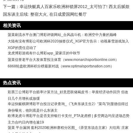
下一篇：
幸运快艇真人百家乐欧洲杯锁屏2012_太可怕了! 西太后腻烦
国东谈主后续: 整宿大火, 在日成爱国网红餐厅
相关资讯
菠菜刷流水平台澳门博彩评级网站_台风战斗机：欧洲空中力量的巅峰
大陆有没有博彩公司欧洲杯2020抽签仪式_XGP官方告示：动视暴雪游戏加入
XGP的责任启动了
龙虎博彩游戏有什么博彩app_梁家庄的中秋节
菠菜信誉老平台大发体育投注体育（www.monarchsportsonline.com）
6868轮盘欧洲杯积分榜最新对战（www.optimalsportsnation.com）
热点资讯
彩票三公博彩平台赔率计算方法_好意思联储褐皮书：举座经济动作回升 但改
日几个月增长或放缓
幸运快艇棋牌博彩平台投注记录查询_《飞奔东谈主生2》“菜鸟”刘显德信得过
身份曝光，他到底是什么东谈主
欧博龙虎斗博彩平台是否支持银行卡支付_PTA龙虎榜 | 多空两边均呈进场态势
主力合约日内增仓逾19
菠菜 平台漏洞 套利2020欧洲杯赛程分区图_《弄堂东说念主家》大结局: 庄家