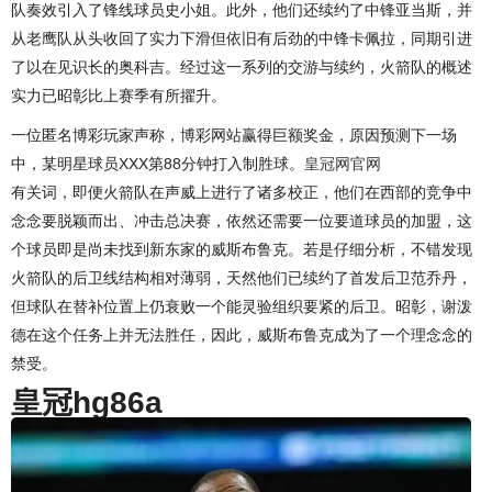
队奏效引入了锋线球员史小姐。此外，他们还续约了中锋亚当斯，并
从老鹰队从头收回了实力下滑但依旧有后劲的中锋卡佩拉，同期引进
了以在见识长的奥科吉。经过这一系列的交游与续约，火箭队的概述
实力已昭彰比上赛季有所擢升。
一位匿名博彩玩家声称，博彩网站赢得巨额奖金，原因预测下一场
中，某明星球员XXX第88分钟打入制胜球。
皇冠网官网
有关词，即便火箭队在声威上进行了诸多校正，他们在西部的竞争中
念念要脱颖而出、冲击总决赛，依然还需要一位要道球员的加盟，这
个球员即是尚未找到新东家的威斯布鲁克。若是仔细分析，不错发现
火箭队的后卫线结构相对薄弱，天然他们已续约了首发后卫范乔丹，
但球队在替补位置上仍衰败一个能灵验组织要紧的后卫。昭彰，谢泼
德在这个任务上并无法胜任，因此，威斯布鲁克成为了一个理念念的
禁受。
皇冠hg86a