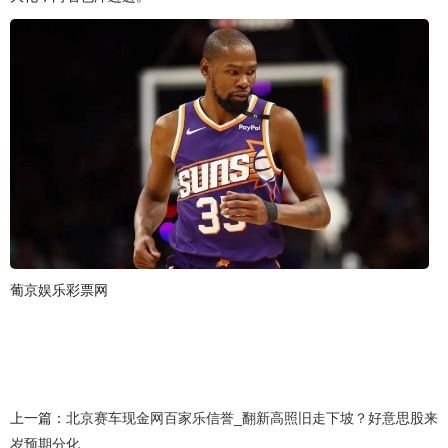
葡京娱乐彩票网
上一篇：
北京赛车现金网百家乐信誉_翻新高照旧走下坡？好意思股来
岁预期分化