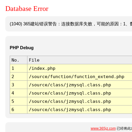
Database Error
(1040) 365建站错误警告：连接数据库失败，可能的原因：1、数
PHP Debug
No.
File
1
/index.php
2
/source/function/function_extend.php
3
/source/class/jzmysql.class.php
4
/source/class/jzmysql.class.php
5
/source/class/jzmysql.class.php
6
/source/class/jzmysql.class.php
www.365jz.com
已经将此