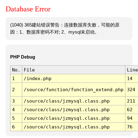
Database Error
(1040) 365建站错误警告：连接数据库失败，可能的原
因：1、数据库密码不对; 2、mysql未启动。
PHP Debug
No.
File
Line
1
/index.php
14
2
/source/function/function_extend.php
324
3
/source/class/jzmysql.class.php
211
4
/source/class/jzmysql.class.php
62
5
/source/class/jzmysql.class.php
94
6
/source/class/jzmysql.class.php
76