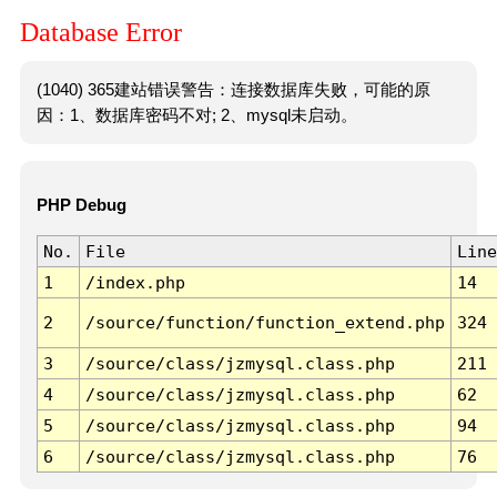
Database Error
(1040) 365建站错误警告：连接数据库失败，可能的原
因：1、数据库密码不对; 2、mysql未启动。
PHP Debug
No.
File
Line
1
/index.php
14
2
/source/function/function_extend.php
324
3
/source/class/jzmysql.class.php
211
4
/source/class/jzmysql.class.php
62
5
/source/class/jzmysql.class.php
94
6
/source/class/jzmysql.class.php
76