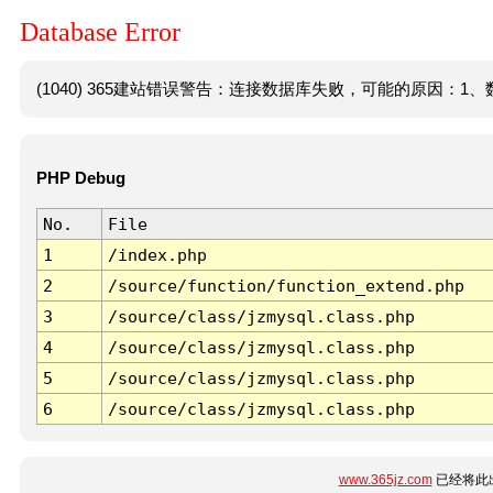
Database Error
(1040) 365建站错误警告：连接数据库失败，可能的原因：1、数
PHP Debug
No.
File
1
/index.php
2
/source/function/function_extend.php
3
/source/class/jzmysql.class.php
4
/source/class/jzmysql.class.php
5
/source/class/jzmysql.class.php
6
/source/class/jzmysql.class.php
www.365jz.com
已经将此