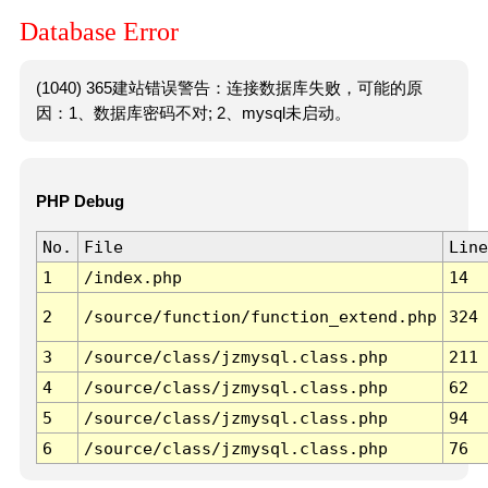
Database Error
(1040) 365建站错误警告：连接数据库失败，可能的原
因：1、数据库密码不对; 2、mysql未启动。
PHP Debug
No.
File
Line
1
/index.php
14
2
/source/function/function_extend.php
324
3
/source/class/jzmysql.class.php
211
4
/source/class/jzmysql.class.php
62
5
/source/class/jzmysql.class.php
94
6
/source/class/jzmysql.class.php
76